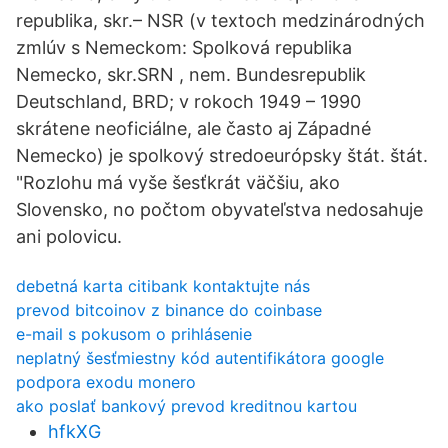
republika, skr.– NSR (v textoch medzinárodných
zmlúv s Nemeckom: Spolková republika
Nemecko, skr.SRN , nem. Bundesrepublik
Deutschland, BRD; v rokoch 1949 – 1990
skrátene neoficiálne, ale často aj Západné
Nemecko) je spolkový stredoeurópsky štát. štát.
"Rozlohu má vyše šesťkrát väčšiu, ako
Slovensko, no počtom obyvateľstva nedosahuje
ani polovicu.
debetná karta citibank kontaktujte nás
prevod bitcoinov z binance do coinbase
e-mail s pokusom o prihlásenie
neplatný šesťmiestny kód autentifikátora google
podpora exodu monero
ako poslať bankový prevod kreditnou kartou
hfkXG