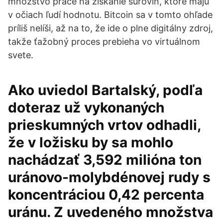
množstvo práce na získanie surovín, ktoré majú
v očiach ľudí hodnotu. Bitcoin sa v tomto ohľade
príliš nelíši, až na to, že ide o plne digitálny zdroj,
takže ťažobný proces prebieha vo virtuálnom
svete.
Ako uviedol Bartalský, podľa
doteraz už vykonaných
prieskumných vrtov odhadli,
že v ložisku by sa mohlo
nachádzať 3,592 milióna ton
uránovo-molybdénovej rudy s
koncentráciou 0,42 percenta
uránu. Z uvedeného množstva