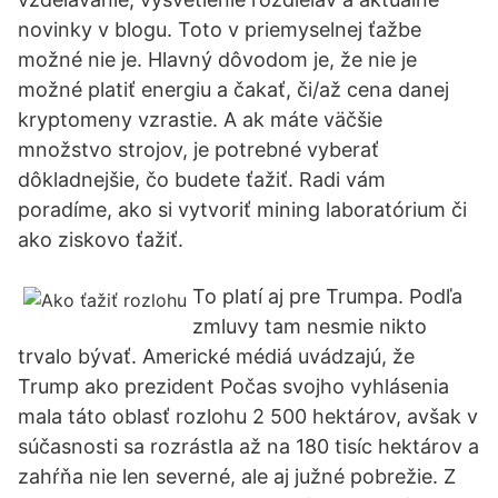
novinky v blogu. Toto v priemyselnej ťažbe
možné nie je. Hlavný dôvodom je, že nie je
možné platiť energiu a čakať, či/až cena danej
kryptomeny vzrastie. A ak máte väčšie
množstvo strojov, je potrebné vyberať
dôkladnejšie, čo budete ťažiť. Radi vám
poradíme, ako si vytvoriť mining laboratórium či
ako ziskovo ťažiť.
To platí aj pre Trumpa. Podľa
zmluvy tam nesmie nikto
trvalo bývať. Americké médiá uvádzajú, že
Trump ako prezident Počas svojho vyhlásenia
mala táto oblasť rozlohu 2 500 hektárov, avšak v
súčasnosti sa rozrástla až na 180 tisíc hektárov a
zahŕňa nie len severné, ale aj južné pobrežie. Z