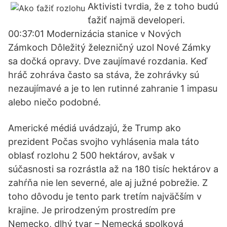
Aktivisti tvrdia, že z toho budú
ťažiť najmä developeri.
00:37:01 Modernizácia stanice v Nových
Zámkoch Dôležitý železničný uzol Nové Zámky
sa dočká opravy. Dve zaujímavé rozdania. Keď
hráč zohráva často sa stáva, že zohrávky sú
nezaujímavé a je to len rutinné zahranie 1 impasu
alebo niečo podobné.
Americké médiá uvádzajú, že Trump ako
prezident Počas svojho vyhlásenia mala táto
oblasť rozlohu 2 500 hektárov, avšak v
súčasnosti sa rozrástla až na 180 tisíc hektárov a
zahŕňa nie len severné, ale aj južné pobrežie. Z
toho dôvodu je tento park tretím najväčším v
krajine. Je prirodzeným prostredím pre
Nemecko, dlhý tvar – Nemecká spolková