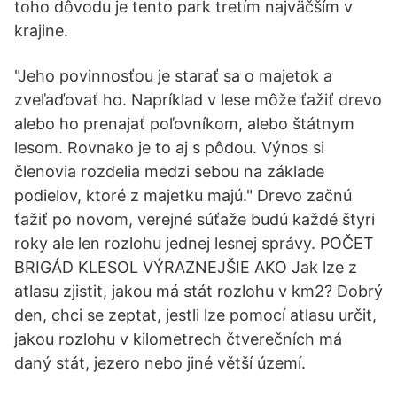
toho dôvodu je tento park tretím najväčším v
krajine.
"Jeho povinnosťou je starať sa o majetok a
zveľaďovať ho. Napríklad v lese môže ťažiť drevo
alebo ho prenajať poľovníkom, alebo štátnym
lesom. Rovnako je to aj s pôdou. Výnos si
členovia rozdelia medzi sebou na základe
podielov, ktoré z majetku majú." Drevo začnú
ťažiť po novom, verejné súťaže budú každé štyri
roky ale len rozlohu jednej lesnej správy. POČET
BRIGÁD KLESOL VÝRAZNEJŠIE AKO Jak lze z
atlasu zjistit, jakou má stát rozlohu v km2? Dobrý
den, chci se zeptat, jestli lze pomocí atlasu určit,
jakou rozlohu v kilometrech čtverečních má
daný stát, jezero nebo jiné větší území.