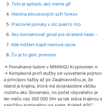
Toto je spôsob, ako meme gif
História bitcoinových soft forkov
Pracovné ponuky v utc puerto rico
Ako kontaktovať gmail pre stratené heslo -
Kde môžem kúpiť menové opcie
Čo je to gbtc premium
→ Pomáhame ľudom v MININGU Kryptomien ←
→ Komplexné profi služby od vysvetlenie pojmov
a princípov ťažby až po Zaujímavosťou je, že
Island je krajina, ktorá má dvojnásobne väčšiu
rozlohu ako Slovensko, no počet obyvateľov je
len niečo cez 300 000 čím sa tak stáva krajinou s
najnižšou kriminalitou na svete. Krádež ASIC