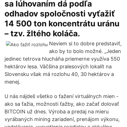
sa lúhovaním dá podľa
odhadov spoločnosti vyťažiť
14 500 ton koncentrátu uránu
– tzv. žltého koláča.
Neviem si to dobre predstaviť,
ako by to bolo možné. „Jeden
jedinec tetrova hlucháňa priemerne využíva 550
hektárov lesa. Väčšina pralesových lokalít na
Slovensku však má rozlohu 40, 30 hektárov a
menej.
U nás nájdeš všetko o ťažení virtuálnych mien -
ako sa ťažia, možnosti ťažby, ako začať dolovať
BITCOIN už dnes. Výroba a predaj na mieru
vyrábaných mining zariadení, prenájom výkonu,
vzdelávanie, vysvetlenie rozdielav a aktuálne