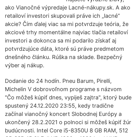
ako Vianočné výpredaje Lacné-nákupy.sk. A ako
retailoví investori skupovali práve ich „lacné“
akcie? Čím ďalej viac sa mi potvrdzuje teória, že
akciové trhy momentálne najviac tlačia retailoví
investori a dokonca sa mi podarilo získať aj
potvrdzujúce dáta, ktoré sú práve predmetom
dnešného článku. Rúška na sklade. Bezpečný
výber aj nákup.
Dodanie do 24 hodín. Pneu Barum, Pirelli,
Michelin V dobrovoľnom programe s názvom
"Čo môžeš kúpiť dnes, vypiješ zajtra", ktorý bude
spustený 24.12.2020 23:55, kedy tradične
začínal vianočný koncert Slobodnej Európy a
ukončený 28.2.2021 o polnoci si môžeš kúpiť žúr
budúcnosti. Intel Core i5-8350U 8 GB RAM, 512