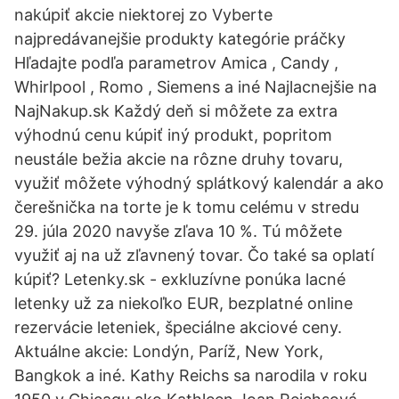
nakúpiť akcie niektorej zo Vyberte
najpredávanejšie produkty kategórie práčky
Hľadajte podľa parametrov Amica , Candy ,
Whirlpool , Romo , Siemens a iné Najlacnejšie na
NajNakup.sk Každý deň si môžete za extra
výhodnú cenu kúpiť iný produkt, popritom
neustále bežia akcie na rôzne druhy tovaru,
využiť môžete výhodný splátkový kalendár a ako
čerešnička na torte je k tomu celému v stredu
29. júla 2020 navyše zľava 10 %. Tú môžete
využiť aj na už zľavnený tovar. Čo také sa oplatí
kúpiť? Letenky.sk - exkluzívne ponúka lacné
letenky už za niekoľko EUR, bezplatné online
rezervácie leteniek, špeciálne akciové ceny.
Aktuálne akcie: Londýn, Paríž, New York,
Bangkok a iné. Kathy Reichs sa narodila v roku