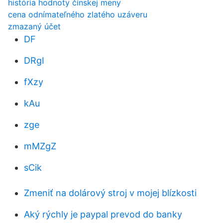
história hodnoty čínskej meny
cena odnímateľného zlatého uzáveru
zmazaný účet
DF
DRgI
fXzy
kAu
zge
mMZgZ
sCik
Zmeniť na dolárový stroj v mojej blízkosti
Aký rýchly je paypal prevod do banky