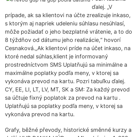
ďalej. „V
prípade, ak sa klientovi na účte zrealizuje inkaso,
s ktorým aj napriek udeleniu súhlasu nesúhlasí,
môže požiadať o jeho bezplatné vrátenie, a to do
8 týždňov od dátumu jeho realizácie,“ hovorí
Cesnaková.„Ak klientovi príde na účet inkaso, na
ktoré nedal súhlas,klient je informovaný
prostredníctvom SMS Uplatňujú sa minimálne a
maximálne poplatky podľa meny, v ktorej sa
vykonáva prevod na kartu. Pozri tabuľku ďalej.
CY, EE, LI, LT, LV, MT, SK a SM: Za každý prevod
sa účtuje fixný poplatok za prevod na kartu .
Uplatňujú sa poplatky podľa meny, v ktorej sa
vykonáva prevod na kartu.
Grafy, běžné převody, historické směnné kurzy a