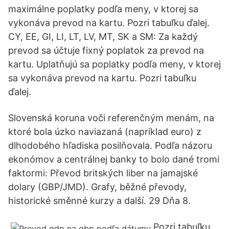
maximálne poplatky podľa meny, v ktorej sa
vykonáva prevod na kartu. Pozri tabuľku ďalej.
CY, EE, GI, LI, LT, LV, MT, SK a SM: Za každý
prevod sa účtuje fixný poplatok za prevod na
kartu. Uplatňujú sa poplatky podľa meny, v ktorej
sa vykonáva prevod na kartu. Pozri tabuľku
ďalej.
Slovenská koruna voči referenčným menám, na
ktoré bola úzko naviazaná (napríklad euro) z
dlhodobého hľadiska posilňovala. Podľa názoru
ekonómov a centrálnej banky to bolo dané tromi
faktormi: Převod britských liber na jamajské
dolary (GBP/JMD). Grafy, běžné převody,
historické směnné kurzy a další. 29 Dňa 8.
Pozri tabuľku