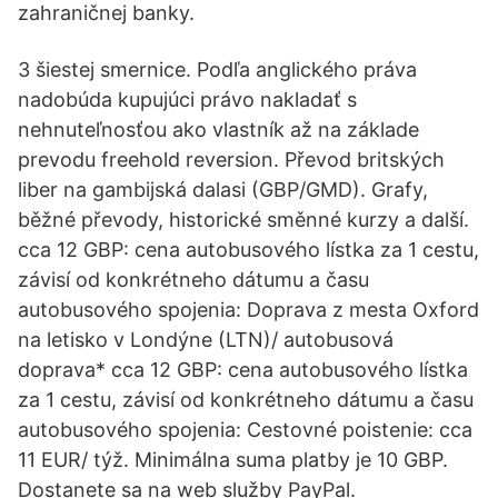
zahraničnej banky.
3 šiestej smernice. Podľa anglického práva
nadobúda kupujúci právo nakladať s
nehnuteľnosťou ako vlastník až na základe
prevodu freehold reversion. Převod britských
liber na gambijská dalasi (GBP/GMD). Grafy,
běžné převody, historické směnné kurzy a další.
cca 12 GBP: cena autobusového lístka za 1 cestu,
závisí od konkrétneho dátumu a času
autobusového spojenia: Doprava z mesta Oxford
na letisko v Londýne (LTN)/ autobusová
doprava* cca 12 GBP: cena autobusového lístka
za 1 cestu, závisí od konkrétneho dátumu a času
autobusového spojenia: Cestovné poistenie: cca
11 EUR/ týž. Minimálna suma platby je 10 GBP.
Dostanete sa na web služby PayPal.