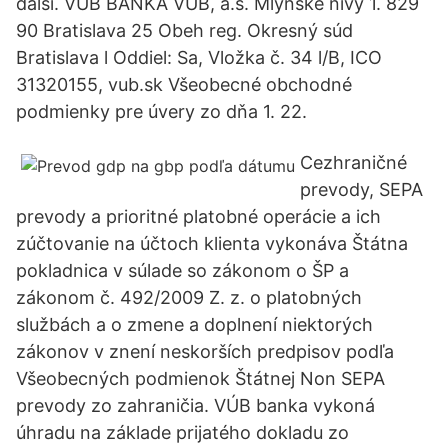
další. VUB BANKA VÚB, a.s. Mlynské nivy 1. 829
90 Bratislava 25 Obeh reg. Okresný súd
Bratislava l Oddiel: Sa, Vložka č. 34 l/B, ICO
31320155, vub.sk Všeobecné obchodné
podmienky pre úvery zo dňa 1. 22.
Cezhraničné
prevody, SEPA
prevody a prioritné platobné operácie a ich
zúčtovanie na účtoch klienta vykonáva Štátna
pokladnica v súlade so zákonom o ŠP a
zákonom č. 492/2009 Z. z. o platobných
službách a o zmene a doplnení niektorých
zákonov v znení neskorších predpisov podľa
Všeobecných podmienok Štátnej Non SEPA
prevody zo zahraničia. VÚB banka vykoná
úhradu na základe prijatého dokladu zo