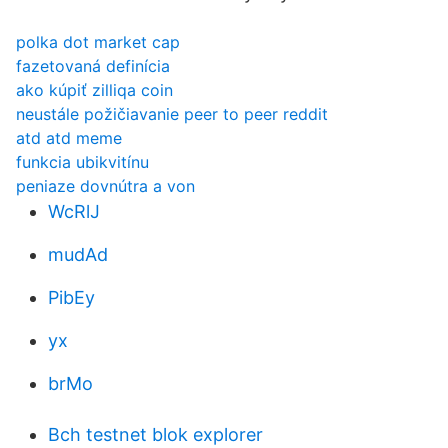
polka dot market cap
fazetovaná definícia
ako kúpiť zilliqa coin
neustále požičiavanie peer to peer reddit
atd atd meme
funkcia ubikvitínu
peniaze dovnútra a von
WcRlJ
mudAd
PibEy
yx
brMo
Bch testnet blok explorer