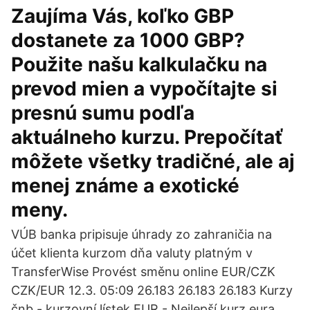
Zaujíma Vás, koľko GBP
dostanete za 1000 GBP?
Použite našu kalkulačku na
prevod mien a vypočítajte si
presnú sumu podľa
aktuálneho kurzu. Prepočítať
môžete všetky tradičné, ale aj
menej známe a exotické
meny.
VÚB banka pripisuje úhrady zo zahraničia na
účet klienta kurzom dňa valuty platným v
TransferWise Provést směnu online EUR/CZK
CZK/EUR 12.3. 05:09 26.183 26.183 26.183 Kurzy
čnb - kurzovní lístek EUR - Nejlepší kurz eura