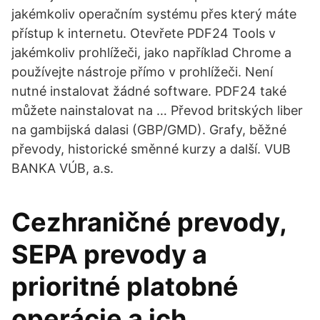
jakémkoliv operačním systému přes který máte
přístup k internetu. Otevřete PDF24 Tools v
jakémkoliv prohlížeči, jako například Chrome a
používejte nástroje přímo v prohlížeči. Není
nutné instalovat žádné software. PDF24 také
můžete nainstalovat na … Převod britských liber
na gambijská dalasi (GBP/GMD). Grafy, běžné
převody, historické směnné kurzy a další. VUB
BANKA VÚB, a.s.
Cezhraničné prevody,
SEPA prevody a
prioritné platobné
operácie a ich