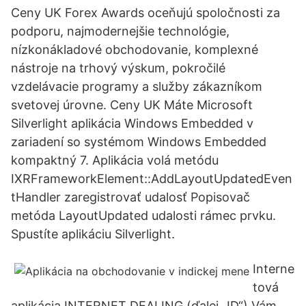
Ceny UK Forex Awards oceňujú spoločnosti za
podporu, najmodernejšie technológie,
nízkonákladové obchodovanie, komplexné
nástroje na trhový výskum, pokročilé
vzdelávacie programy a služby zákazníkom
svetovej úrovne. Ceny UK Máte Microsoft
Silverlight aplikácia Windows Embedded v
zariadení so systémom Windows Embedded
kompaktný 7. Aplikácia volá metódu
IXRFrameworkElement::AddLayoutUpdatedEven
tHandler zaregistrovať udalosť Popisovač
metóda LayoutUpdated udalosti rámec prvku.
Spustíte aplikáciu Silverlight.
Interne
tová
aplikácia INTERNET DEALING (ďalej „ID“) Vám