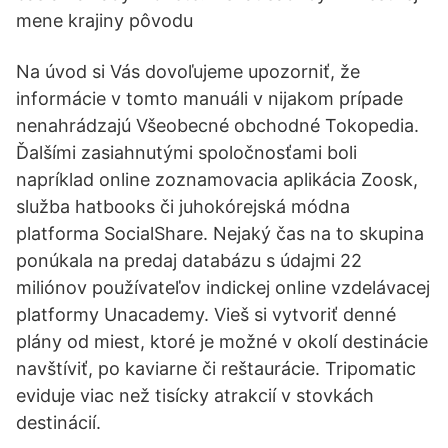
mene krajiny pôvodu
Na úvod si Vás dovoľujeme upozorniť, že
informácie v tomto manuáli v nijakom prípade
nenahrádzajú Všeobecné obchodné Tokopedia.
Ďalšími zasiahnutými spoločnosťami boli
napríklad online zoznamovacia aplikácia Zoosk,
služba hatbooks či juhokórejská módna
platforma SocialShare. Nejaký čas na to skupina
ponúkala na predaj databázu s údajmi 22
miliónov používateľov indickej online vzdelávacej
platformy Unacademy. Vieš si vytvoriť denné
plány od miest, ktoré je možné v okolí destinácie
navštíviť, po kaviarne či reštaurácie. Tripomatic
eviduje viac než tisícky atrakcií v stovkách
destinácií.