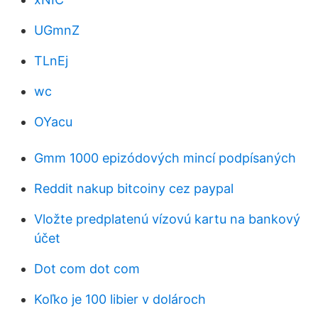
UGmnZ
TLnEj
wc
OYacu
Gmm 1000 epizódových mincí podpísaných
Reddit nakup bitcoiny cez paypal
Vložte predplatenú vízovú kartu na bankový
účet
Dot com dot com
Koľko je 100 libier v dolároch