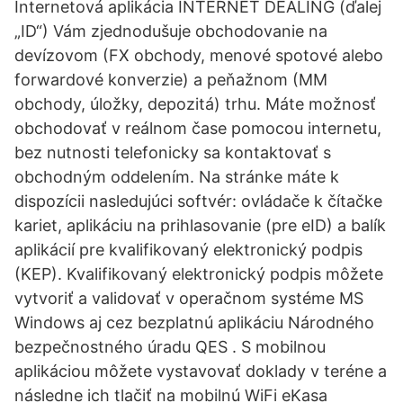
Internetová aplikácia INTERNET DEALING (ďalej
„ID“) Vám zjednodušuje obchodovanie na
devízovom (FX obchody, menové spotové alebo
forwardové konverzie) a peňažnom (MM
obchody, úložky, depozitá) trhu. Máte možnosť
obchodovať v reálnom čase pomocou internetu,
bez nutnosti telefonicky sa kontaktovať s
obchodným oddelením. Na stránke máte k
dispozícii nasledujúci softvér: ovládače k čítačke
kariet, aplikáciu na prihlasovanie (pre eID) a balík
aplikácií pre kvalifikovaný elektronický podpis
(KEP). Kvalifikovaný elektronický podpis môžete
vytvoriť a validovať v operačnom systéme MS
Windows aj cez bezplatnú aplikáciu Národného
bezpečnostného úradu QES . S mobilnou
aplikáciou môžete vystavovať doklady v teréne a
následne ich tlačiť na mobilnú WiFi eKasa