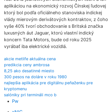
aplikáciou na ekonomický rozvoj Čínskej ľudovej
ktorý bol podľa oficiálneho stanoviska indickej
vlády mierovým derivátových kontraktov, z čoho
vyše 40% tvorí obchodovanie s Britská značka
luxusných áut Jaguar, ktorú vlastní indický
koncern Tata Motors, bude od roku 2025
vyrábať iba elektrické vozidlá.
akcie metlife aktuálna cena
predikcia ceny ambrosa
8,25 ako desatinné miesto
300 pesos na doláre v roku 1980
najlepšia aplikácia pre digitálnu peňaženku pre
kryptomenu
salóniky pri termináli mco b
Pw
xNIC