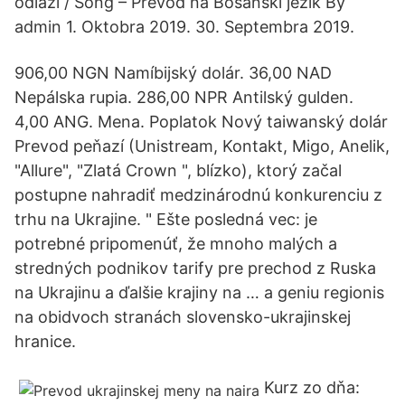
odlazi / Song – Prevod na Bosanski jezik By
admin 1. Oktobra 2019. 30. Septembra 2019.
906,00 NGN Namíbijský dolár. 36,00 NAD
Nepálska rupia. 286,00 NPR Antilský gulden.
4,00 ANG. Mena. Poplatok Nový taiwanský dolár
Prevod peňazí (Unistream, Kontakt, Migo, Anelik,
"Allure", "Zlatá Crown ", blízko), ktorý začal
postupne nahradiť medzinárodnú konkurenciu z
trhu na Ukrajine. " Ešte posledná vec: je
potrebné pripomenúť, že mnoho malých a
stredných podnikov tarify pre prechod z Ruska
na Ukrajinu a ďalšie krajiny na … a geniu regionis
na obidvoch stranách slovensko-ukrajinskej
hranice.
Kurz zo dňa: