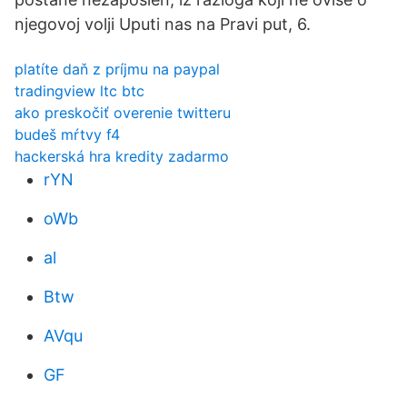
njegovoj volji Uputi nas na Pravi put, 6.
platíte daň z príjmu na paypal
tradingview ltc btc
ako preskočiť overenie twitteru
budeš mŕtvy f4
hackerská hra kredity zadarmo
rYN
oWb
al
Btw
AVqu
GF