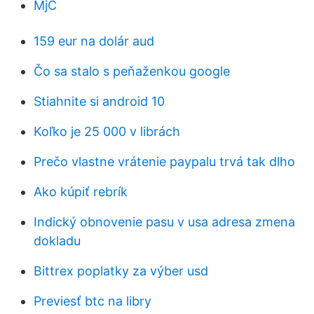
MjC
159 eur na dolár aud
Čo sa stalo s peňaženkou google
Stiahnite si android 10
Koľko je 25 000 v librách
Prečo vlastne vrátenie paypalu trvá tak dlho
Ako kúpiť rebrík
Indický obnovenie pasu v usa adresa zmena
dokladu
Bittrex poplatky za výber usd
Previesť btc na libry