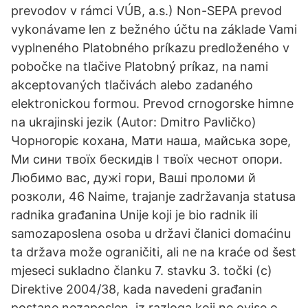
prevodov v rámci VÚB, a.s.) Non-SEPA prevod
vykonávame len z bežného účtu na základe Vami
vyplneného Platobného príkazu predloženého v
pobočke na tlačive Platobný príkaz, na nami
akceptovaných tlačivách alebo zadaného
elektronickou formou. Prevod crnogorske himne
na ukrajinski jezik (Autor: Dmitro Pavličko)
Чорногоріє кохана, Мати наша, майська зоре,
Ми сини твоїх бескидів І твоїх чеснот опори.
Любимо вас, дужі гори, Ваші проломи й
розколи, 46 Naime, trajanje zadržavanja statusa
radnika građanina Unije koji je bio radnik ili
samozaposlena osoba u državi članici domaćinu
ta država može ograničiti, ali ne na kraće od šest
mjeseci sukladno članku 7. stavku 3. točki (c)
Direktive 2004/38, kada navedeni građanin
postane nezaposlen, iz razloga koji ne ovise o