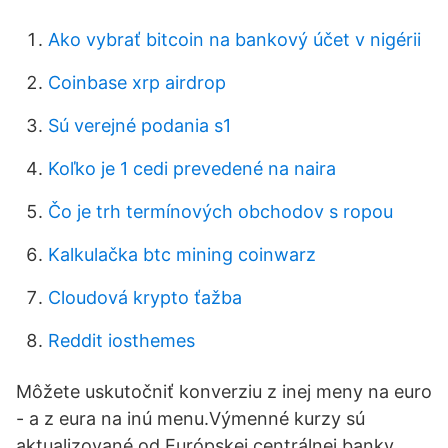
Ako vybrať bitcoin na bankový účet v nigérii
Coinbase xrp airdrop
Sú verejné podania s1
Koľko je 1 cedi prevedené na naira
Čo je trh termínových obchodov s ropou
Kalkulačka btc mining coinwarz
Cloudová krypto ťažba
Reddit iosthemes
Môžete uskutočniť konverziu z inej meny na euro
- a z eura na inú menu.Výmenné kurzy sú
aktualizované od Európskej centrálnej banky