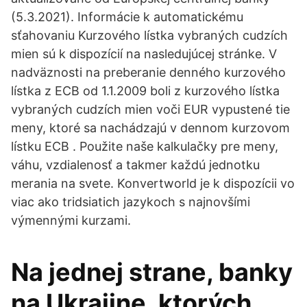
(5.3.2021). Informácie k automatickému
sťahovaniu Kurzového lístka vybraných cudzích
mien sú k dispozícií na nasledujúcej stránke. V
nadväznosti na preberanie denného kurzového
lístka z ECB od 1.1.2009 boli z kurzového lístka
vybraných cudzích mien voči EUR vypustené tie
meny, ktoré sa nachádzajú v dennom kurzovom
lístku ECB . Použite naše kalkulačky pre meny,
váhu, vzdialenosť a takmer každú jednotku
merania na svete. Konvertworld je k dispozícii vo
viac ako tridsiatich jazykoch s najnovšími
výmennými kurzami.
Na jednej strane, banky
na Ukrajine, ktorých